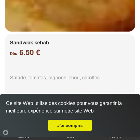
Sandwick kebab
6.50 €
Dès
Salade, tomates, oignons, chou, carottes
Ce site Web utilise des cookies pour vous garantir la
meilleure expérience sur notre site Web
Livraison sur Marly
Durüm kebab
J'ai compris
6.50 €
Dès
Accueil
Panier
Compte