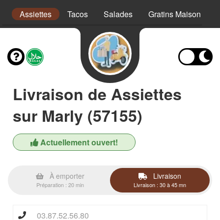
s
Assiettes
Tacos
Salades
Gratins Maison
Livraison de Assiettes
sur Marly (57155)
Actuellement ouvert!
À emporter
Livraison
Préparation : 20 min
Livraison : 30 à 45 mn
03.87.52.56.80