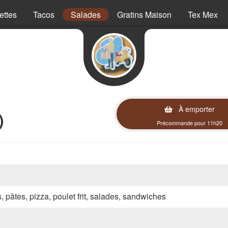
ettes
Tacos
Salades
Gratins Maison
Tex Mex
À emporter
)
Précommande pour 11h20
s, pâtes, pizza, poulet frit, salades, sandwiches