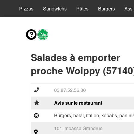
vies
Pizzas
Sandwichs
Pâtes
Burgers
Assi
Salades à emporter
proche Woippy (57140
03.87.52.56.80
Avis sur le restaurant
Burgers, halal, italien, kebabs, panini
101 impasse Grandrue