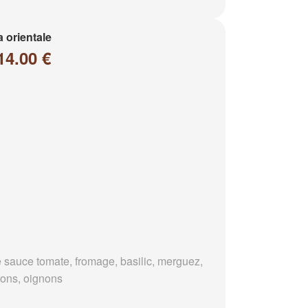
a orientale
14.00 €
 sauce tomate, fromage, basilic, merguez,
rons, oignons