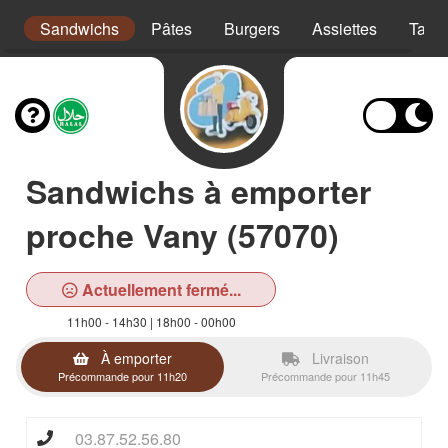
s
Sandwichs
Pâtes
Burgers
Assiettes
Taco
Sandwichs à emporter
proche Vany (57070)
Actuellement fermé...
11h00 - 14h30 | 18h00 - 00h00
À emporter
Livraison
Précommande pour 11h20
Précommande pour 11h45
03.87.52.56.80