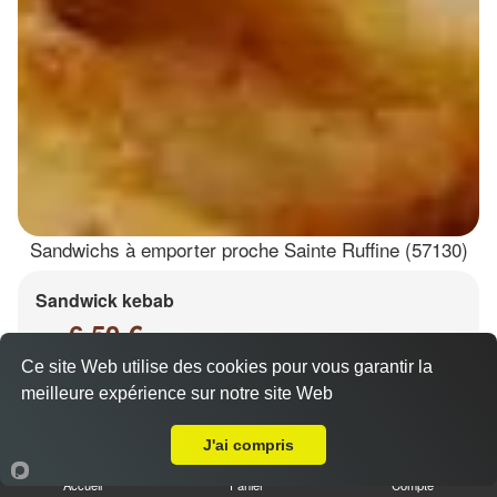
Sandwichs à emporter proche Sainte Ruffine (57130)
Sandwick kebab
6.50 €
Dès
Ce site Web utilise des cookies pour vous garantir la
meilleure expérience sur notre site Web
A Emporter sur Sainte Ruffine
Salade, tomates, oignons, chou, carottes
J'ai compris
Accueil
Panier
Compte