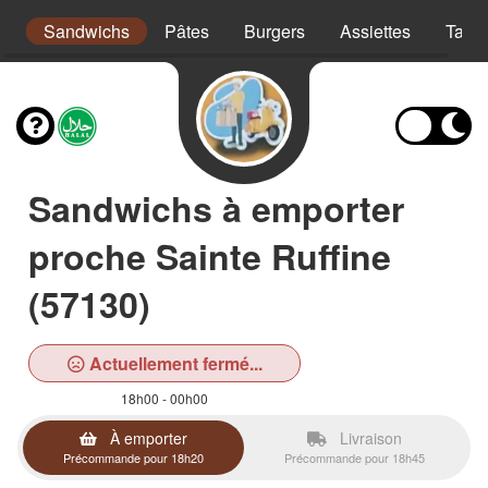
s
Sandwichs
Pâtes
Burgers
Assiettes
Taco
Sandwichs à emporter
proche Sainte Ruffine
(57130)
Actuellement fermé...
18h00 - 00h00
À emporter
Livraison
Précommande pour 18h20
Précommande pour 18h45