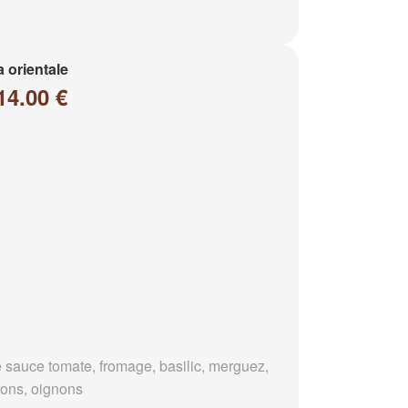
a orientale
14.00 €
 sauce tomate, fromage, basilic, merguez,
rons, oignons