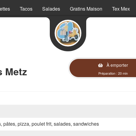
ettes
Tacos
Salades
Gratins Maison
Tex Mex
À emporter
s Metz
Préparation : 20 min
s, pâtes, pizza, poulet frit, salades, sandwiches