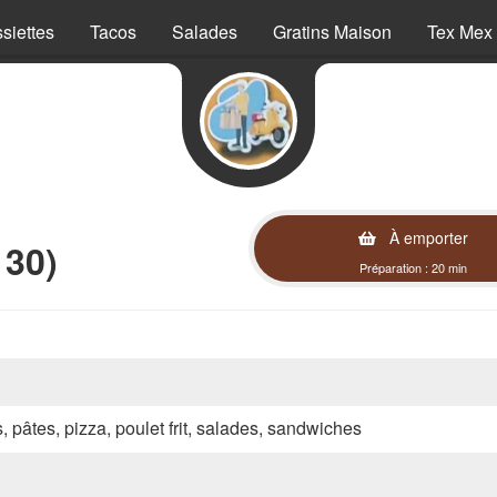
siettes
Tacos
Salades
Gratins Maison
Tex Mex
À emporter
130)
Préparation : 20 min
s, pâtes, pizza, poulet frit, salades, sandwiches