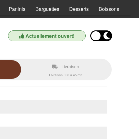
Paninis
Barguettes
Desserts
Boissons
Actuellement ouvert!
Livraison
Livraison : 30 à 45 mn