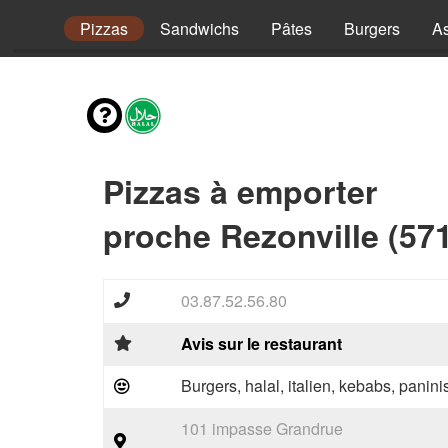
envies
Pizzas
Sandwichs
Pâtes
Burgers
As
Pizzas à emporter
proche Rezonville (57
03.87.52.56.80
Avis sur le restaurant
Burgers, halal, italien, kebabs, panini
101 impasse Grandrue