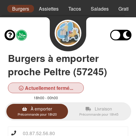
s
Burgers
Assiettes
Tacos
Salades
Gratins
Burgers à emporter
proche Peltre (57245)
Actuellement fermé...
18h00 - 00h00
À emporter
Livraison
Précommande pour 18h20
Précommande pour 18h45
03.87.52.56.80