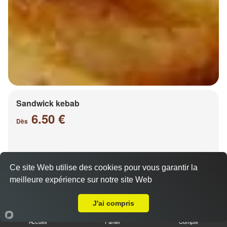
Sandwick kebab
6.50 €
Dès
Salade, tomates, oignons, chou, carottes
Ce site Web utilise des cookies pour vous garantir la
meilleure expérience sur notre site Web
A Emporter sur Peltre
J'ai compris
Accueil
Panier
Compte