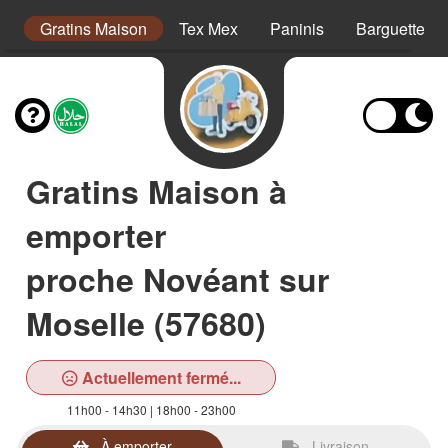
s
Gratins Maison
Tex Mex
Paninis
Barguettes
Gratins Maison à
emporter
proche Novéant sur
Moselle (57680)
Actuellement fermé...
11h00 - 14h30 | 18h00 - 23h00
À emporter
Livraison