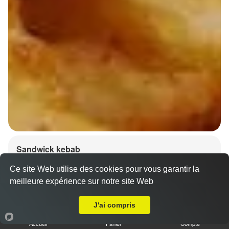
Sandwick kebab
6.50 €
Dès
Ce site Web utilise des cookies pour vous garantir la
meilleure expérience sur notre site Web
A Emporter sur Novéant sur Moselle
Salade, tomates, oignons, chou, carottes
J'ai compris
Accueil
Panier
Compte