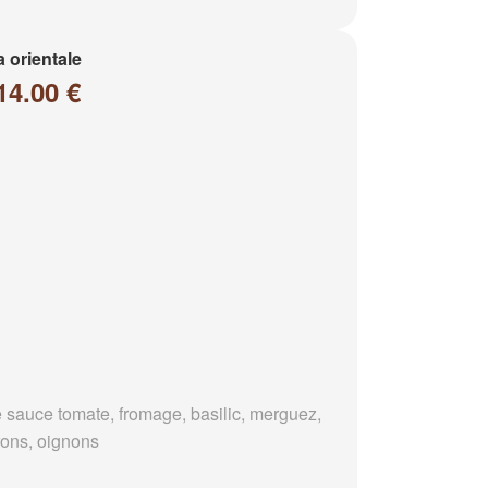
a orientale
14.00 €
 sauce tomate, fromage, basilic, merguez,
rons, oignons