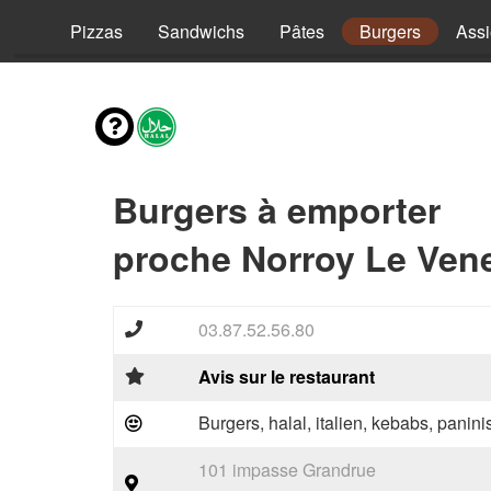
vies
Pizzas
Sandwichs
Pâtes
Burgers
Assi
Burgers à emporter
proche Norroy Le Vene
03.87.52.56.80
Avis sur le restaurant
Burgers, halal, italien, kebabs, panini
101 impasse Grandrue