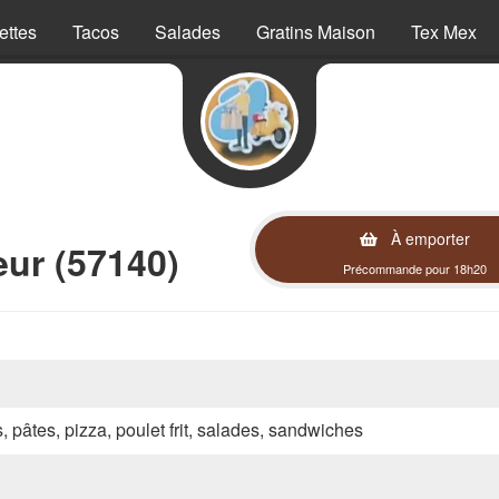
ettes
Tacos
Salades
Gratins Maison
Tex Mex
À emporter
ur (57140)
Précommande pour 18h20
s, pâtes, pizza, poulet frit, salades, sandwiches