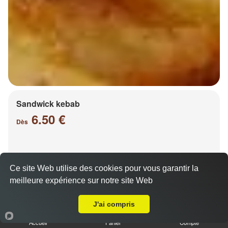
Sandwick kebab
6.50 €
Dès
Salade, tomates, oignons, chou, carottes
Ce site Web utilise des cookies pour vous garantir la
meilleure expérience sur notre site Web
A Emporter sur Mey
J'ai compris
Accueil
Panier
Compte