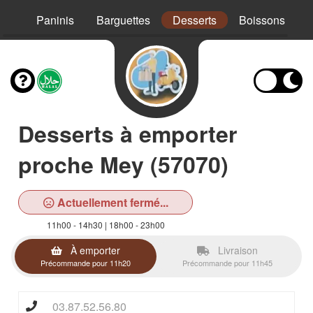
Mex
Paninis
Barguettes
Desserts
Boissons
Desserts à emporter
proche Mey (57070)
Actuellement fermé...
11h00 - 14h30 | 18h00 - 23h00
À emporter
Livraison
Précommande pour 11h20
Précommande pour 11h45
03.87.52.56.80