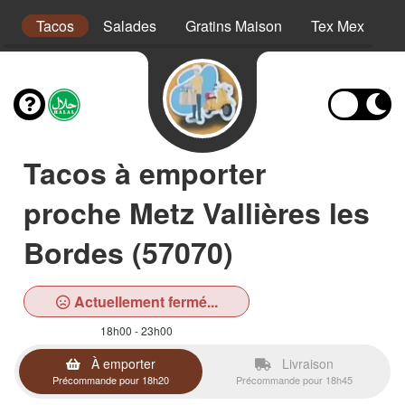
es
Tacos
Salades
Gratins Maison
Tex Mex
P
Tacos à emporter
proche Metz Vallières les
Bordes (57070)
Actuellement fermé...
18h00 - 23h00
À emporter
Livraison
Précommande pour 18h20
Précommande pour 18h45