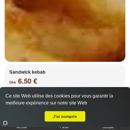
Sandwick kebab
6.50 €
Dès
Ce site Web utilise des cookies pour vous garantir la
meilleure expérience sur notre site Web
Salade, tomates, oignons, chou, carottes
A Emporter sur Metz Vallières les Bordes
J'ai compris
Accueil
Panier
Compte