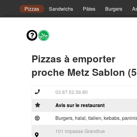
envies
Pizzas
Sandwichs
Pâtes
Burgers
As
Pizzas à emporter
proche Metz Sablon (5
03.87.52.56.80
Avis sur le restaurant
Burgers, halal, italien, kebabs, panini
101 impasse Grandrue