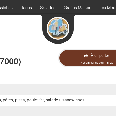
siettes
Tacos
Salades
Gratins Maison
Tex Mex
À emporter
7000)
Précommande pour 18h20
s, pâtes, pizza, poulet frit, salades, sandwiches