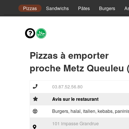
envies
Pizzas
Sandwichs
Pâtes
Burgers
As
Pizzas à emporter
proche Metz Queuleu 
03.87.52.56.80
Avis sur le restaurant
Burgers, halal, italien, kebabs, panini
101 impasse Grandrue