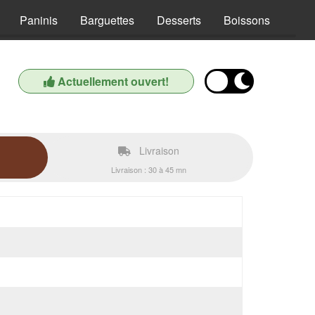
Paninis
Barguettes
Desserts
Boissons
Actuellement ouvert!
Livraison
Livraison : 30 à 45 mn