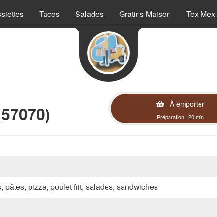
siettes
Tacos
Salades
Gratins Maison
Tex Mex
À emporter
(57070)
Préparation : 20 min
s, pâtes, pizza, poulet frit, salades, sandwiches