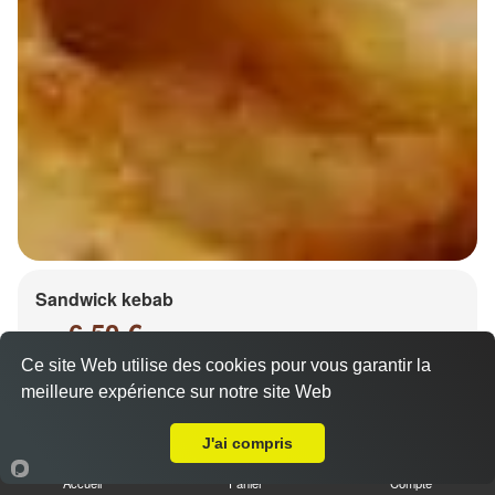
Sandwick kebab
6.50 €
Dès
Ce site Web utilise des cookies pour vous garantir la
meilleure expérience sur notre site Web
A Emporter sur Metz Pontiffroy
Salade, tomates, oignons, chou, carottes
J'ai compris
Accueil
Panier
Compte