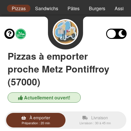
s
Pizzas
Sandwichs
Pâtes
Burgers
Assiett
Pizzas à emporter
proche Metz Pontiffroy
(57000)
Actuellement ouvert!
À emporter
Livraison
Préparation : 20 min
Livraison : 30 à 45 mn