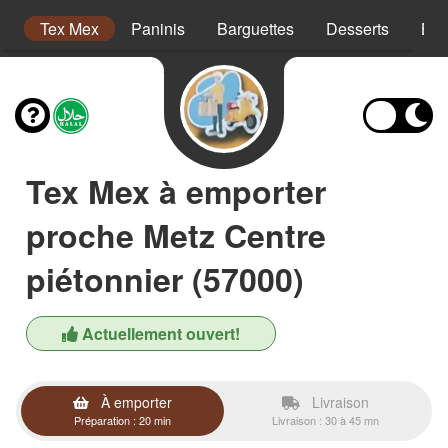
on
Tex Mex
Paninis
Barguettes
Desserts
Boi
Tex Mex à emporter
proche Metz Centre
piétonnier (57000)
Actuellement ouvert!
À emporter
Livraison
Préparation : 20 min
Livraison : 30 à 45 mn