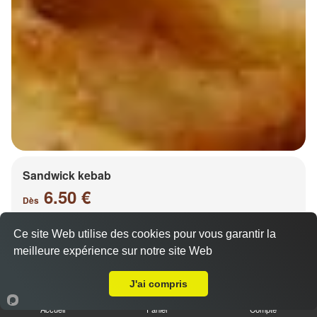
Sandwick kebab
6.50 €
Dès
Ce site Web utilise des cookies pour vous garantir la
meilleure expérience sur notre site Web
Salade, tomates, oignons, chou, carottes
A Emporter sur Metz Centre piétonnier
J'ai compris
Accueil
Panier
Compte