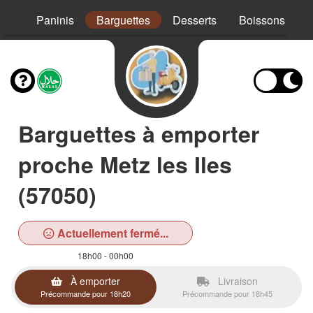
Mex
Paninis
Barguettes
Desserts
Boissons
Barguettes à emporter
proche Metz les Iles
(57050)
Actuellement fermé...
18h00 - 00h00
À emporter
Livraison
Précommande pour 18h20
Précommande pour 18h45