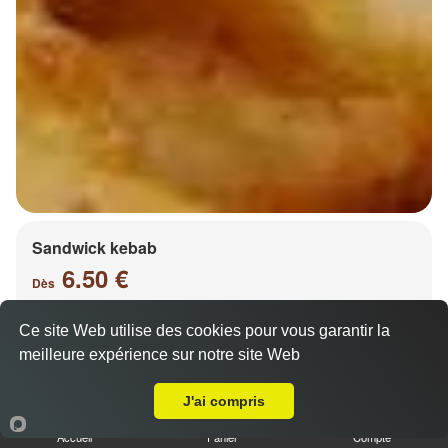
Sandwick kebab
6.50 €
Dès
Ce site Web utilise des cookies pour vous garantir la
meilleure expérience sur notre site Web
Salade, tomates, oignons, chou, carottes
A Emporter sur Metz les Iles
J'ai compris
Accueil
Panier
Compte