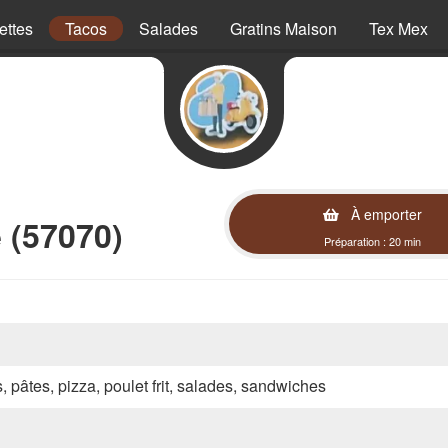
ettes
Tacos
Salades
Gratins Maison
Tex Mex
À emporter
 (57070)
Préparation : 20 min
s, pâtes, pizza, poulet frit, salades, sandwiches