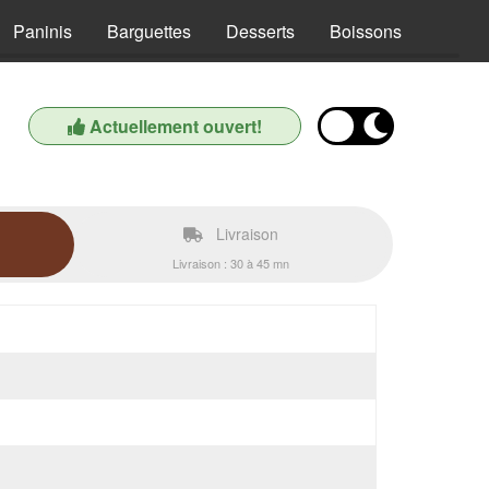
Paninis
Barguettes
Desserts
Boissons
Actuellement ouvert!
Livraison
Livraison : 30 à 45 mn