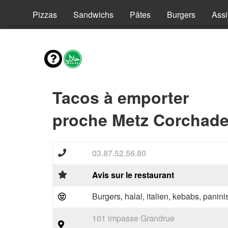
vies
Pizzas
Sandwichs
Pâtes
Burgers
Assi
Tacos à emporter
proche Metz Corchade
03.87.52.56.80
Avis sur le restaurant
Burgers, halal, italien, kebabs, panini
101 impasse Grandrue