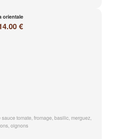
a orientale
14.00 €
 sauce tomate, fromage, basilic, merguez,
rons, oignons