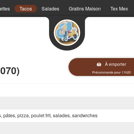
ettes
Tacos
Salades
Gratins Maison
Tex Mex
À emporter
7070)
Précommande pour 11h20
s, pâtes, pizza, poulet frit, salades, sandwiches