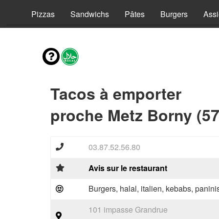
vies
Pizzas
Sandwichs
Pâtes
Burgers
Assi
Tacos à emporter
proche Metz Borny (5
03.87.52.56.80
Avis sur le restaurant
Burgers, halal, italien, kebabs, panini
101 impasse Grandrue