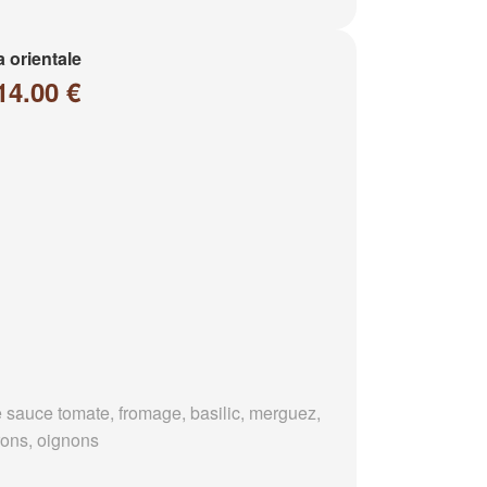
a orientale
14.00 €
 sauce tomate, fromage, basilic, merguez,
rons, oignons