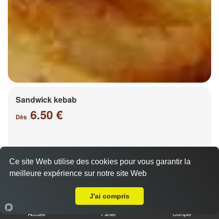
Sandwick kebab
6.50 €
Dès
Salade, tomates, oignons, chou, carottes
Ce site Web utilise des cookies pour vous garantir la
meilleure expérience sur notre site Web
A Emporter sur Lessy
J'ai compris
Accueil
Panier
Compte