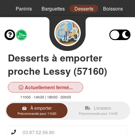
Mex
Paninis
Barguettes
Desserts
Boissons
Desserts à emporter
proche Lessy (57160)
Actuellement fermé...
11h00 - 14h30 | 18h00 - 00h00
À emporter
Livraison
Précommande pour 11h20
Précommande pour 11h45
03.87.52.56.80