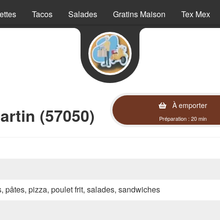
ettes
Tacos
Salades
Gratins Maison
Tex Mex
À emporter
artin (57050)
Préparation : 20 min
s, pâtes, pizza, poulet frit, salades, sandwiches