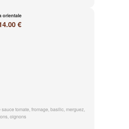
a orientale
14.00 €
 sauce tomate, fromage, basilic, merguez,
rons, oignons