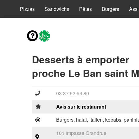
vies
Pizzas
Sandwichs
Pâtes
Burgers
Assi
Desserts à emporter
proche Le Ban saint M
03.87.52.56.80
Avis sur le restaurant
Burgers, halal, italien, kebabs, panini
101 impasse Grandrue