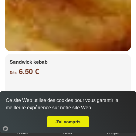
Sandwick kebab
6.50 €
Dès
Salade, tomates, oignons, chou, carottes
Ce site Web utilise des cookies pour vous garantir la
meilleure expérience sur notre site Web
A Emporter sur Jussy
J'ai compris
Accueil
Panier
Compte