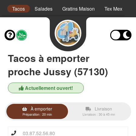
es
Tacos
Salades
Gratins Maison
Tex Mex
P
Tacos à emporter
proche Jussy (57130)
Actuellement ouvert!
À emporter
Livraison
Préparation : 20 min
Livraison : 30 à 45 mn
03.87.52.56.80