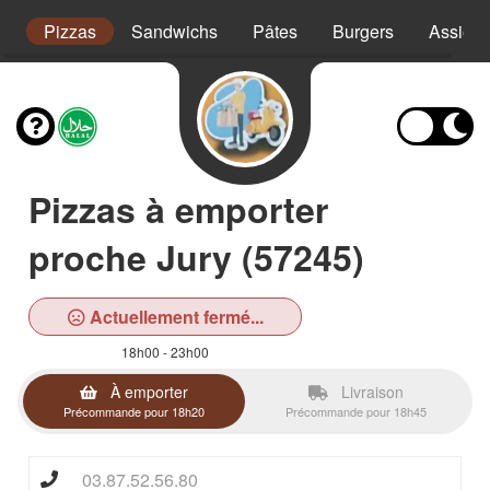
s
Pizzas
Sandwichs
Pâtes
Burgers
Assiett
Pizzas à emporter
proche Jury (57245)
Actuellement fermé...
18h00 - 23h00
À emporter
Livraison
Précommande pour 18h20
Précommande pour 18h45
03.87.52.56.80