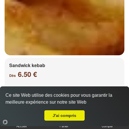
Sandwick kebab
6.50 €
Dès
Ce site Web utilise des cookies pour vous garantir la
Salade, tomates, oignons, chou, carottes
meilleure expérience sur notre site Web
A Emporter sur Jury
J'ai compris
Accueil
Panier
Compte