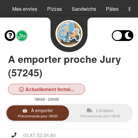
Mes envies
Pizzas
Sandwichs
Pâtes
Bur
A emporter proche Jury
(57245)
Actuellement fermé...
18h00 - 23h00
À emporter
Livraison
Précommande pour 18h20
Précommande pour 18h45
03.87.52.56.80