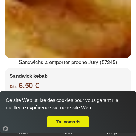
Sandwichs à emporter proche Jury (57245)
Sandwick kebab
6.50 €
Dès
Ce site Web utilise des cookies pour vous garantir la
meilleure expérience sur notre site Web
Salade, tomates, oignons, chou, carottes
A Emporter sur Jury
J'ai compris
Accueil
Panier
Compte