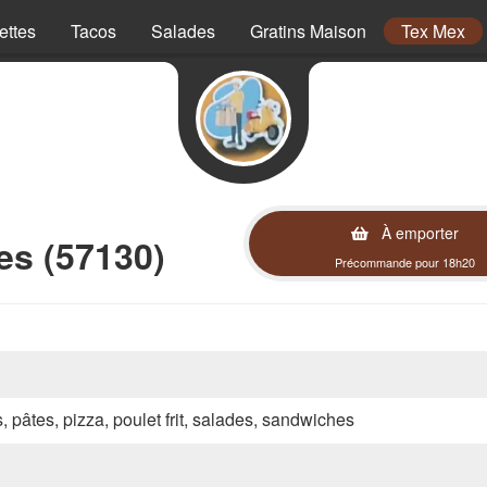
ettes
Tacos
Salades
Gratins Maison
Tex Mex
À emporter
es (57130)
Précommande pour 18h20
s, pâtes, pizza, poulet frit, salades, sandwiches