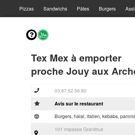
vies
Pizzas
Sandwichs
Pâtes
Burgers
Assi
Tex Mex à emporter
proche Jouy aux Arch
03.87.52.56.80
Avis sur le restaurant
Burgers, halal, italien, kebabs, panini
101 impasse Grandrue