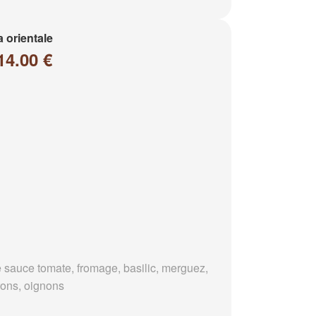
a orientale
14.00 €
 sauce tomate, fromage, basilic, merguez,
rons, oignons