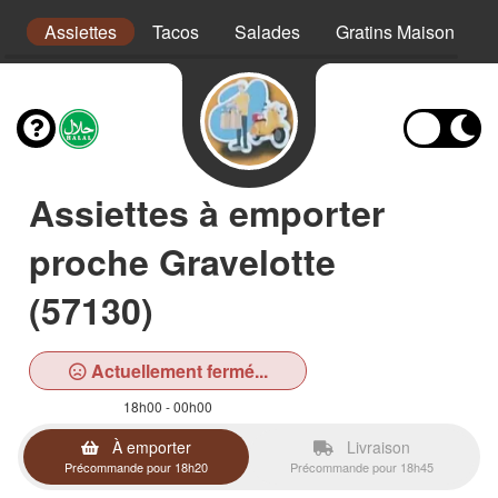
s
Assiettes
Tacos
Salades
Gratins Maison
Assiettes à emporter
proche Gravelotte
(57130)
Actuellement fermé...
18h00 - 00h00
À emporter
Livraison
Précommande pour 18h20
Précommande pour 18h45