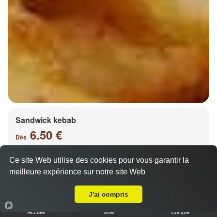
Sandwick kebab
6.50 €
Dès
Ce site Web utilise des cookies pour vous garantir la
meilleure expérience sur notre site Web
Salade, tomates, oignons, chou, carottes
A Emporter sur Gravelotte
J'ai compris
Accueil
Panier
Compte