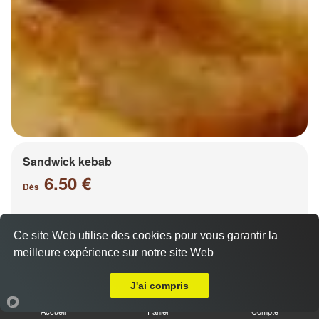
Sandwick kebab
6.50 €
Dès
Ce site Web utilise des cookies pour vous garantir la
Salade, tomates, oignons, chou, carottes
meilleure expérience sur notre site Web
A Emporter sur Fleury
J'ai compris
Accueil
Panier
Compte