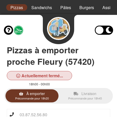
s
Pizzas
Sandwichs
Pâtes
Burgers
Assiett
Pizzas à emporter
proche Fleury (57420)
Actuellement fermé...
18h00 - 00h00
À emporter
Livraison
Précommande pour 18h20
Précommande pour 18h45
03.87.52.56.80