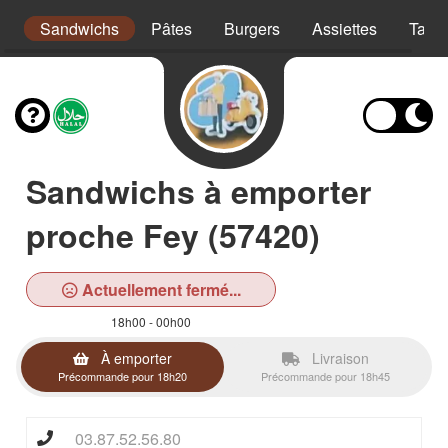
s
Sandwichs
Pâtes
Burgers
Assiettes
Taco
Sandwichs à emporter
proche Fey (57420)
Actuellement fermé...
18h00 - 00h00
À emporter
Livraison
Précommande pour 18h20
Précommande pour 18h45
03.87.52.56.80