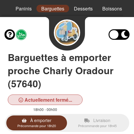
Mex
Paninis
Barguettes
Desserts
Boissons
Barguettes à emporter
proche Charly Oradour
(57640)
Actuellement fermé...
18h00 - 00h00
À emporter
Livraison
Précommande pour 18h20
Précommande pour 18h45