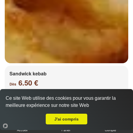
Sandwick kebab
6.50 €
Dès
Ce site Web utilise des cookies pour vous garantir la
meilleure expérience sur notre site Web
Salade, tomates, oignons, chou, carottes
A Emporter sur Charly Oradour
J'ai compris
Accueil
Panier
Compte