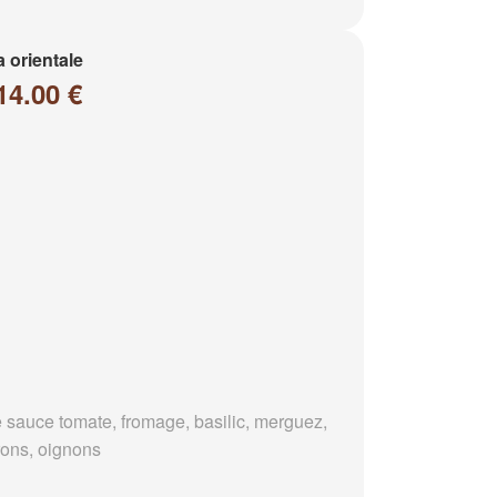
a orientale
14.00 €
 sauce tomate, fromage, basilic, merguez,
rons, oignons