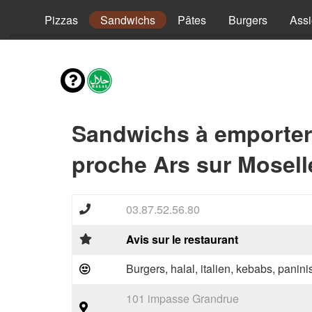
vies
Pizzas
Sandwichs
Pâtes
Burgers
Assi
Sandwichs à emporter
proche Ars sur Mosell
03.87.52.56.80
Avis sur le restaurant
Burgers, halal, italien, kebabs, panini
101 impasse Grandrue