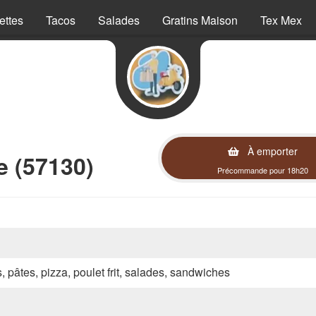
ettes
Tacos
Salades
Gratins Maison
Tex Mex
À emporter
e (57130)
Précommande pour 18h20
s, pâtes, pizza, poulet frit, salades, sandwiches