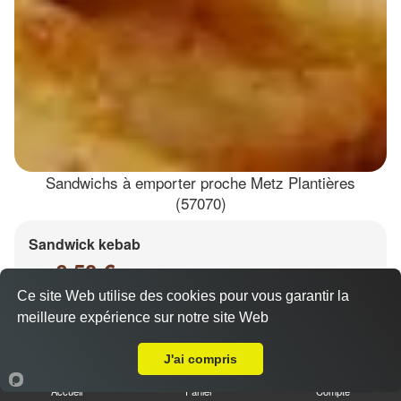
Sandwichs à emporter proche Metz Plantières
(57070)
Sandwick kebab
6.50 €
Dès
Ce site Web utilise des cookies pour vous garantir la
meilleure expérience sur notre site Web
A Emporter sur Metz Plantières
Salade, tomates, oignons, chou, carottes
J'ai compris
Accueil
Panier
Compte