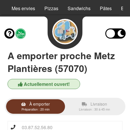
Mes envies
Pizzas
Sandwichs
Pâtes
Bur
A emporter proche Metz
Plantières (57070)
Actuellement ouvert!
À emporter
Livraison
Préparation : 20 min
Livraison : 30 à 45 mn
03.87.52.56.80