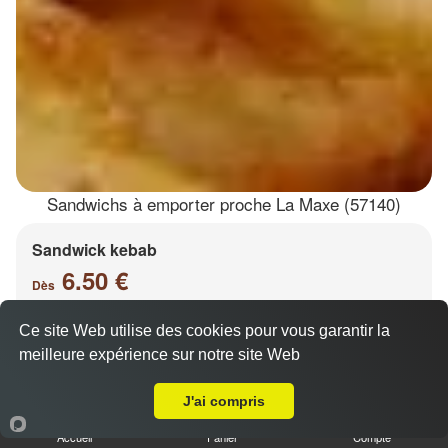
Sandwichs à emporter proche La Maxe (57140)
Sandwick kebab
6.50 €
Dès
Ce site Web utilise des cookies pour vous garantir la
meilleure expérience sur notre site Web
Salade, tomates, oignons, chou, carottes
A Emporter sur La Maxe
J'ai compris
Accueil
Panier
Compte