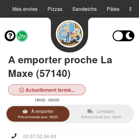
Mes envies
Pizzas
Sandwichs
Pâtes
Bur
A emporter proche La
Maxe (57140)
Actuellement fermé...
18h00 - 00h00
À emporter
Livraison
Précommande pour 18h20
Précommande pour 18h45
03.87.52.56.80